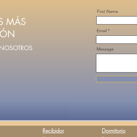
First Name
ES MÁS
IÓN
Email
 NOSOTROS
Message
Recibidor
Dormitorio