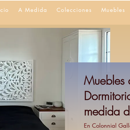
icio
A Medida
Colecciones
Muebles
Muebles 
Dormitor
medida d
En Colonnial Gall