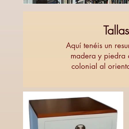
Tall
Aquí tenéis un res
madera y piedra de
colonial al orien