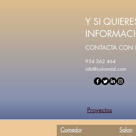
Y SI QUIER
INFORMAC
CONTACTA CON
934 362 464
info@colonnial.com
Proyectos
Comedor
Salon