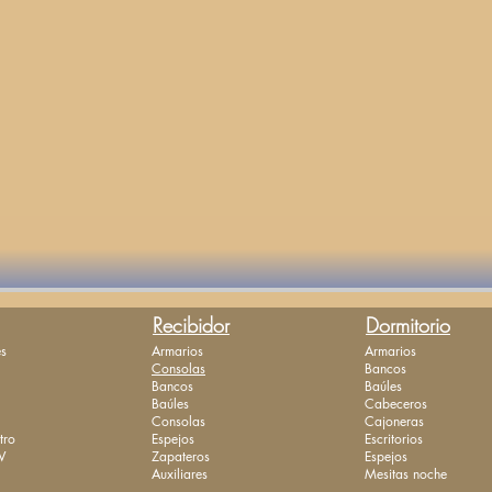
Recibidor
Dormitorio
s
Armarios
Armarios
Consolas
Bancos
Bancos
Baúles
Baúles
Cabeceros
Consolas
Cajoneras
tro
Espejos
Escritorios
V
Zapateros
Espejos
Auxiliares
Mesitas noche