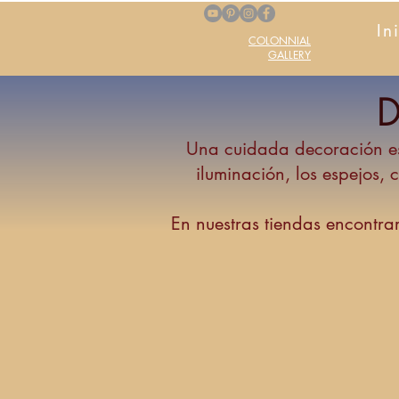
In
COLONNIAL
GALLERY
D
Una cuidada decoración es 
iluminación, los espejos,
En nuestras tiendas encontra