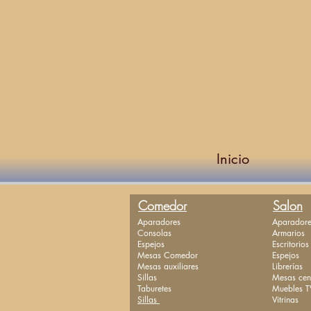
Inicio
Comedor
Salon
Aparadores
Aparadore
Consolas
Armarios
Espejos
Escritorios
Mesas Comedor
Espejos
Mesas auxiliares
Librerías
Sillas
Mesas cen
Taburetes
Muebles T
Sillas
Vitrinas