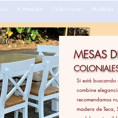
icio
A Medida
Colecciones
Muebles
MESAS 
COLONIALES
Si está buscando
combine elegancia
recomendamos nu
madera de Teca, 