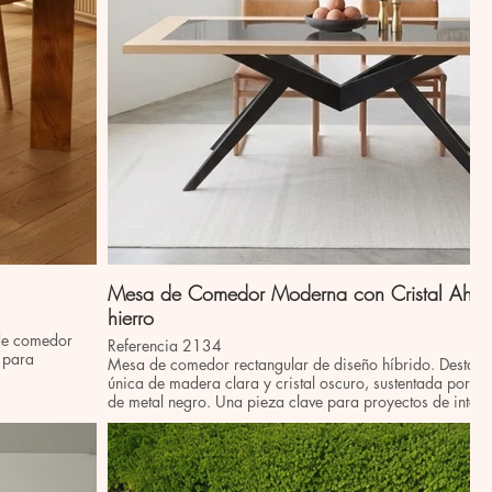
Mesa de Comedor Moderna con Cristal Ahum
hierro
 de comedor
Referencia 2134
l para
Mesa de comedor rectangular de diseño híbrido. Destac
única de madera clara y cristal oscuro, sustentada por u
de metal negro. Una pieza clave para proyectos de inter
un mueble de gran impacto visual y durabilidad. Ideal p
modernos o salas de reuniones elegantes.