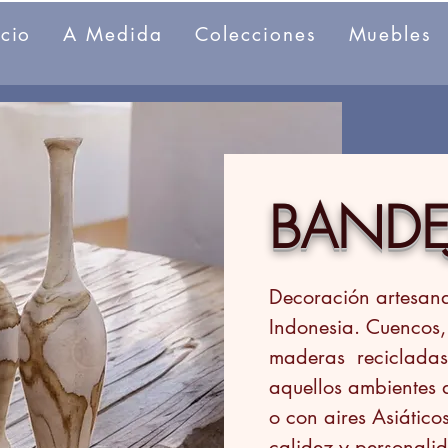
icio
A Medida
Colecciones
Muebles
BANDEJ
Decoración artesana
Indonesia. Cuencos, 
maderas recicladas y
aquellos ambientes 
o con aires Asiátic
calidez y personali