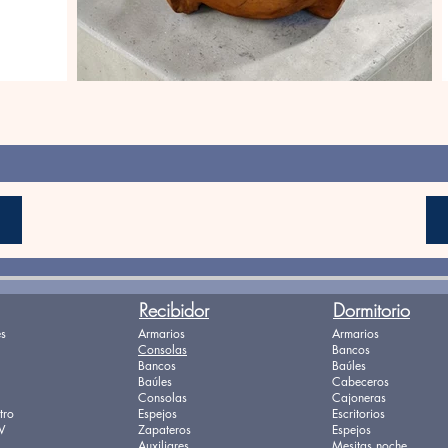
Recibidor
Dormitorio
s
Armarios
Armarios
Consolas
Bancos
Bancos
Baúles
Baúles
Cabeceros
Consolas
Cajoneras
tro
Espejos
Escritorios
V
Zapateros
Espejos
Auxiliares
Mesitas noche