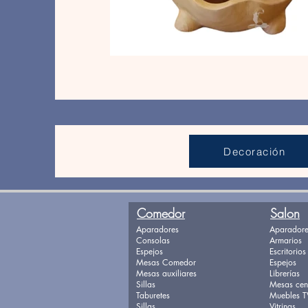
Decoración
Comedor
Salon
Aparadores
Aparadore
Consolas
Armarios
Espejos
Escritorios
Mesas Comedor
Espejos
Mesas auxiliares
Librerías
Sillas
Mesas cen
Taburetes
Muebles T
Sillas
Vitrinas