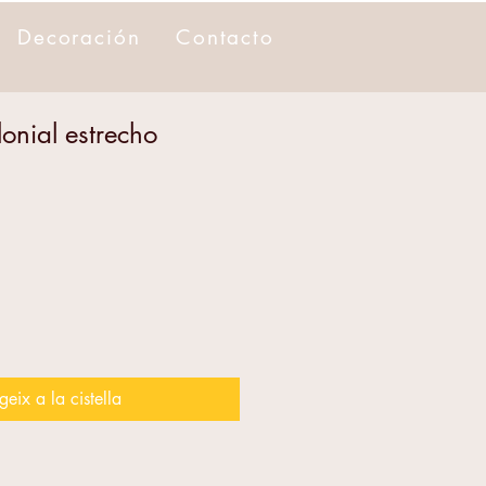
Decoración
Contacto
onial estrecho
geix a la cistella