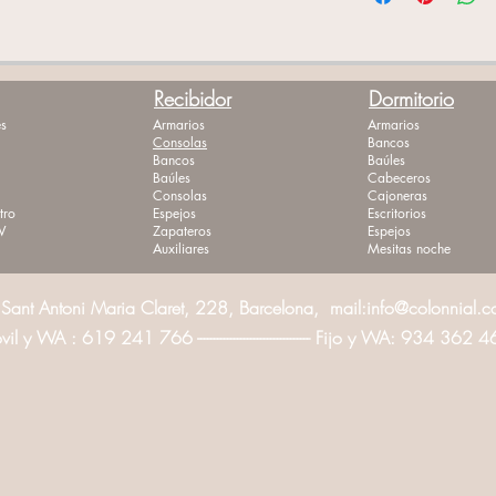
Recibidor
Dormitorio
s
Armarios
Armarios
Consolas
Bancos
Bancos
Baúles
Baúles
Cabeceros
Consolas
Cajoneras
tro
Espejos
Escritorios
V
Zapateros
Espejos
Auxiliares
Mesitas noche
Sant Antoni Maria Claret, 228, Barcelona, mail:
info@colonnial.
l y WA : 619 241 766 ---------------------------------- Fijo y WA: 934 362 