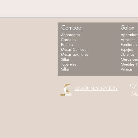
Comedor
Salon
Aparadores
Aparadore
Consolas
Armarios
Espejos
Escritorios
Mesas Comedor
Espejos
Mesas auxiliares
Librerías
Sillas
Mesas cen
Taburetes
Muebles T
Sillas
Vitrinas
C/ 
COLONNIAL GALLERY
Movi