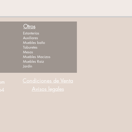
Otros
Estanterías
Auxiliares
Muebles baño
Taburetes
Mesas
Muebles Macizos
Muebles Raiz
Jardín
Condiciones de Venta
com
Avisos legales
464