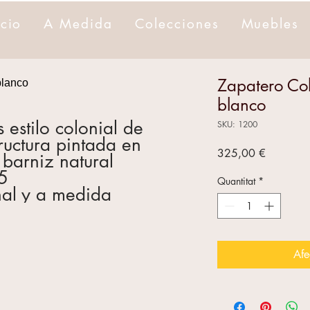
icio
A Medida
Colecciones
Muebles
Zapatero Col
blanco
estilo colonial de
SKU: 1200
uctura pintada en
Price
325,00 €
 barniz natural
5
Quantitat
*
nal y a medida
Afe