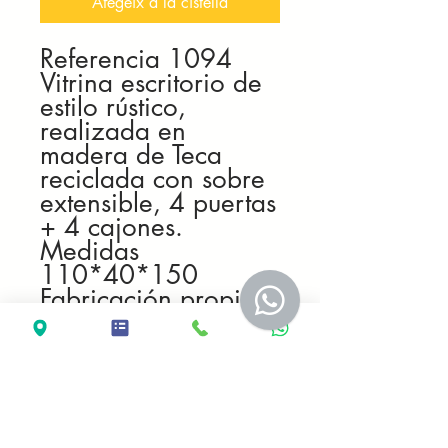
Afegeix a la cistella
Referencia 1094
Vitrina escritorio de
estilo rústico,
realizada en
madera de Teca
reciclada con sobre
extensible, 4 puertas
+ 4 cajones.
Medidas
110*40*150
Fabricación propia
artesanal
Mantenimiento
Usar un trapo suave y seco