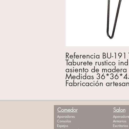
Referencia BU-191
Taburete rustico in
asiento de madera 
Medidas 36*36*4
Fabricación artesa
Comedor
Salon
Aparadores
Aparadore
Consolas
Armarios
Espejos
Escritorios