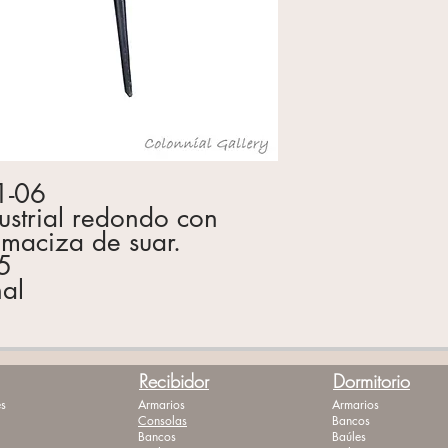
1-06
dustrial redondo con
maciza de suar.
5
nal
Recibidor
Dormitorio
s
Armarios
Armarios
Consolas
Bancos
Bancos
Baúles