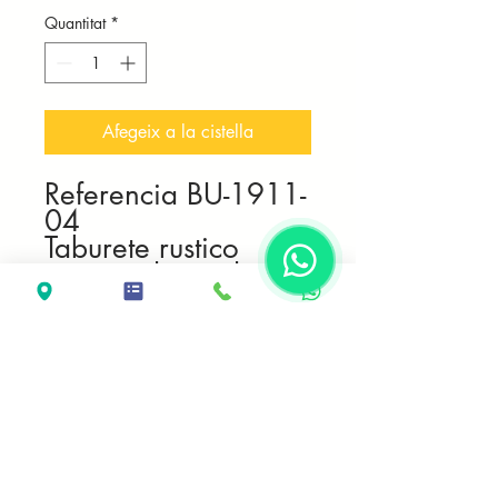
Quantitat
*
Afegeix a la cistella
Referencia BU-1911-
04
Taburete rustico
asiento de madera
maciza de teca y
patas lianas
Medidas 38*30*40
Producto de
fabricación
artesanal