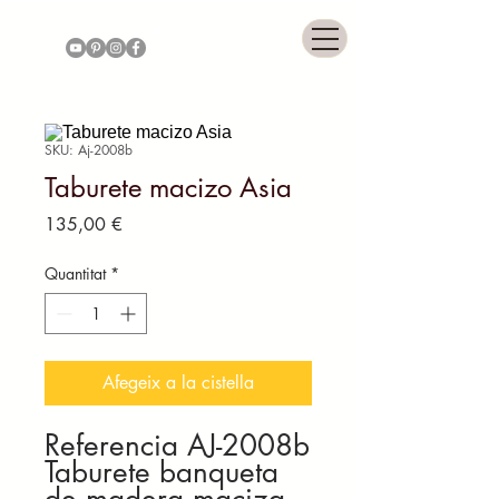
COLONNIAL GALLERY
SKU: Aj-2008b
Taburete macizo Asia
Price
135,00 €
Quantitat
*
Afegeix a la cistella
Referencia AJ-2008b
Taburete banqueta
de madera maciza