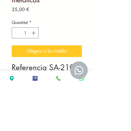
Price
35,00 €
Quantitat
*
Afegeix a la cistella
Referencia SA-2109-
06
Mural de pared
Mariposas Green
realizadas en hierro.
Medidas 35*4*65
Producto realizado
artesanalmente.