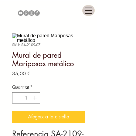
COLONNIAL GALLERY
SKU: SA-2109-07
Mural de pared
Mariposas metálico
Price
35,00 €
Quantitat
*
Afegeix a la cistella
Referencia SA-2109-