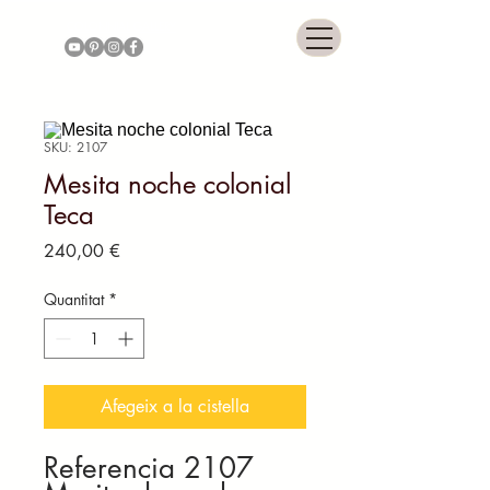
COLONNIAL GALLERY
SKU: 2107
Mesita noche colonial
Teca
Price
240,00 €
Quantitat
*
Afegeix a la cistella
Referencia 2107