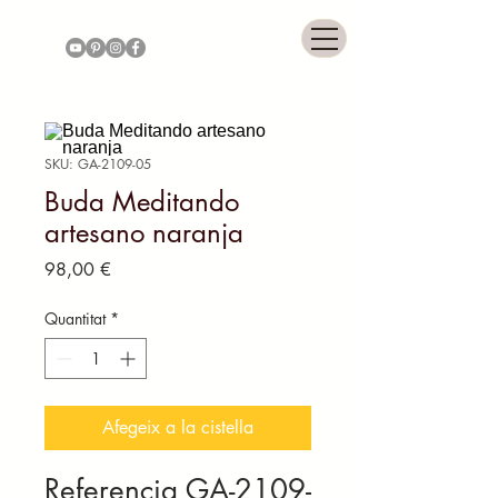
COLONNIAL GALLERY
SKU: GA-2109-05
Buda Meditando
artesano naranja
Price
98,00 €
Quantitat
*
Afegeix a la cistella
Referencia GA-2109-